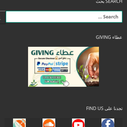
SEARCH بحث
البحث
عن:
عطاء GIVING
تجدنا على FIND US