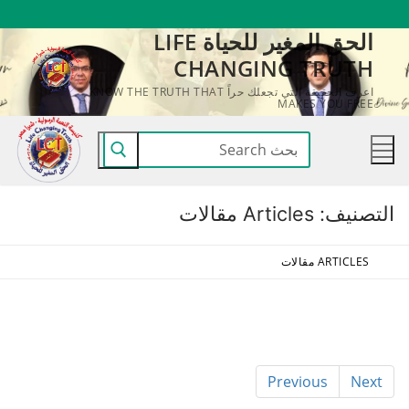
لتجاوز
الحق المغير للحياة LIFE
لى
CHANGING TRUTH
لمحتوى
اعرف الحقيقة التي تجعلك حراً KNOW THE TRUTH THAT
MAKES YOU FREE
البحث
عن:
التصنيف:
Articles مقالات
ARTICLES مقالات
Previous
Next