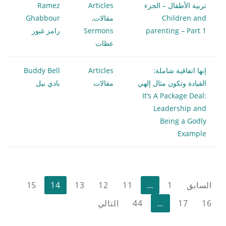
تربية الأطفال – الجزء
Articles
Ramez
Children and
مقالات
,
Ghabbour
parenting – Part 1
Sermons
رامز غبور
عظات
إنها اتفاقية شاملة:
Articles
Buddy Bell
القيادة وتكون مثال إلهي
مقالات
بادي بيل
It’s A Package Deal:
Leadership and
Being a Godly
Example
تعدد
السابق
1
…
11
12
13
14
15
صفحات
16
17
…
44
التالي
المقالات