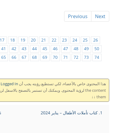
Previous
Next
17
18
19
20
21
22
23
24
25
26
41
42
43
44
45
46
47
48
49
50
65
66
67
68
69
70
71
72
73
74
هذا المحتوى خاص بالأعضاء، لكي تستطيع رؤيته يجب أن This content is for members only, so to see it you need to be
Logged In تسجل دخول
them ↓↓
1. كتاب تأملات الأطفال – يناير 2024
ds