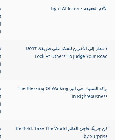
الآلام الخفيفة Light Afflictions
y
t
ا
ا
لا تنظر إلى الآخرين لتحكم على طريقك Don’t
y
t
Look At Others To Judge Your Road
ا
ا
بركة السلوك في البر The Blessing Of Walking
y
t
In Righteousness
ا
ا
كن جريئًا. فاجئ العالم Be Bold. Take The World
y
t
by Surprise