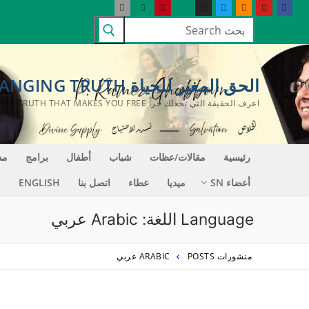
لتجاوز
البحث
لى
عن:
لمحتوى
الحق المغير للحياة LIFE CHANGING TRUTH
اعرف الحقيقة التي تجعلك حراً KNOW THE TRUTH THAT MAKES YOU FREE
رئيسية
مقالات/عظات
شباب
أطفال
برامج
مد
أعضاء SN
ميديا
عطاء
اتصل بنا
ENGLISH
Language اللغة:
Arabic عربي
منشورات POSTS
ARABIC عربي