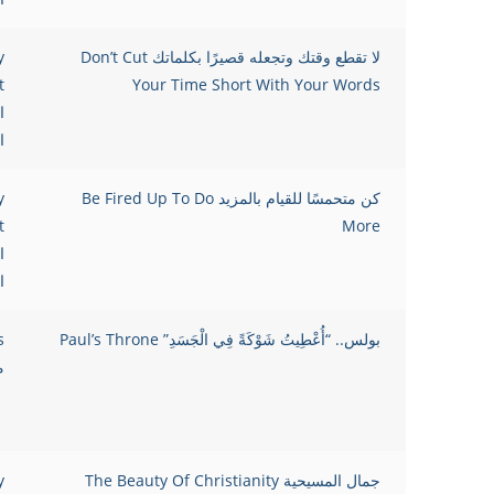
لا تقطع وقتك وتجعله قصيرًا بكلماتك Don’t Cut
y
t
Your Time Short With Your Words
ا
ا
كن متحمسًا للقيام بالمزيد Be Fired Up To Do
y
t
More
ا
ا
بولس.. “أُعْطِيتُ شَوْكَةً فِي الْجَسَدِ” Paul’s Throne
s
م
جمال المسيحية The Beauty Of Christianity
y