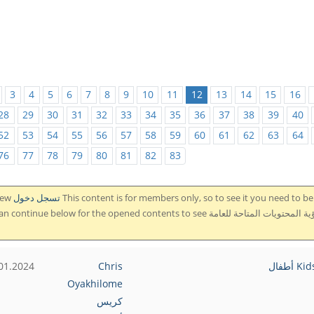
3
4
5
6
7
8
9
10
11
12
13
14
15
16
28
29
30
31
32
33
34
35
36
37
38
39
40
52
53
54
55
56
57
58
59
60
61
62
63
64
76
77
78
79
80
81
82
83
iew
the content لرؤية المحتوى. ويمكنك أن تستمر بالتصفح بالاسفل لرؤية المحتويات المتاحة للعامة ue below for the opened contents to see
Ki أطفال
Chris
01.2024
Oyakhilome
كريس