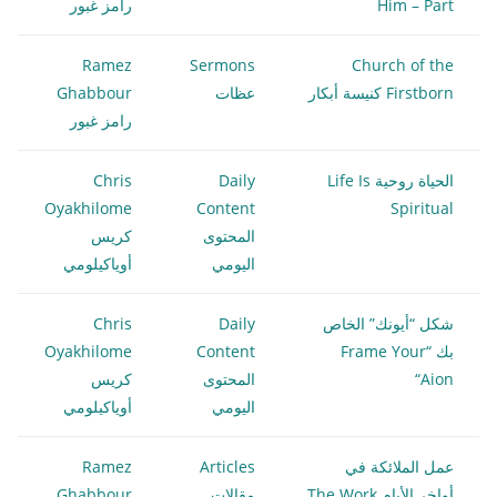
Him – Part
رامز غبور
Ramez
Sermons
Church of the
Firstborn كنيسة أبكار
عظات
Ghabbour
رامز غبور
الحياة روحية Life Is
Daily
Chris
Oyakhilome
Content
Spiritual
المحتوى
كريس
اليومي
أوياكيلومي
شكل “أيونك” الخاص
Daily
Chris
بك “Frame Your
Content
Oyakhilome
“Aion
المحتوى
كريس
اليومي
أوياكيلومي
عمل الملائكة في
Articles
Ramez
أواخر الأيام The Work
مقالات
Ghabbour