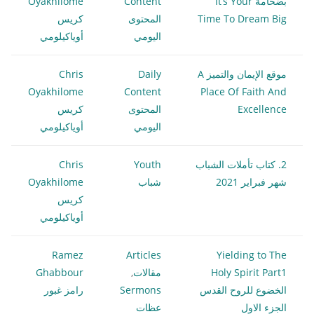
بضخامة It’s Your
Content
Oyakhilome
Time To Dream Big
المحتوى
كريس
اليومي
أوياكيلومي
موقع الإيمان والتميز A
Daily
Chris
Oyakhilome
Content
Place Of Faith And
Excellence
المحتوى
كريس
اليومي
أوياكيلومي
2. كتاب تأملات الشباب
Youth
Chris
شهر فبراير 2021
شباب
Oyakhilome
كريس
أوياكيلومي
Ramez
Articles
Yielding to The
Holy Spirit Part1
مقالات
,
Ghabbour
الخضوع للروح القدس
Sermons
رامز غبور
الجزء الاول
عظات