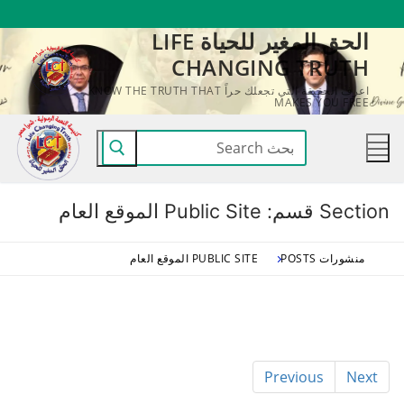
لتجاوز
الحق المغير للحياة LIFE
لى
CHANGING TRUTH
لمحتوى
اعرف الحقيقة التي تجعلك حراً KNOW THE TRUTH THAT
MAKES YOU FREE
البحث
عن:
Section قسم:
Public Site الموقع العام
منشورات POSTS
PUBLIC SITE الموقع العام
Previous
Next