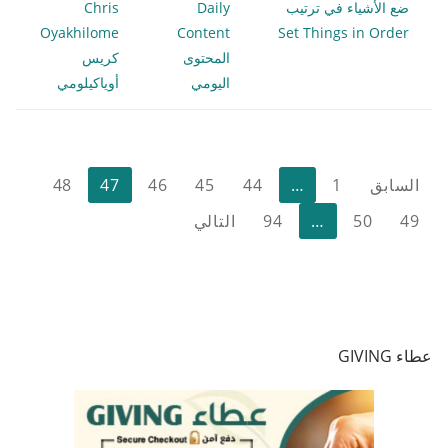
ضع الأشياء في ترتيب
Daily
Chris
Oyakhilome
Content
Set Things in Order
المحتوى
كريس
اليومي
أوياكيلومي
تعدد
السابق
1
…
44
45
46
47
48
صفحات
49
50
…
94
التالي
المقالات
عطاء GIVING