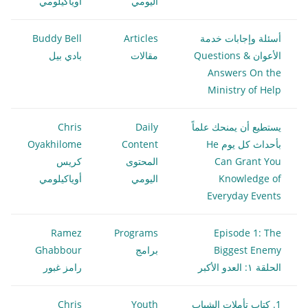
اليومي
أوياكيلومي
أسئلة وإجابات خدمة
Articles
Buddy Bell
الأعوان Questions &
مقالات
بادي بيل
Answers On the
Ministry of Help
يستطيع أن يمنحك علماً
Daily
Chris
بأحداث كل يوم He
Content
Oyakhilome
Can Grant You
المحتوى
كريس
Knowledge of
اليومي
أوياكيلومي
Everyday Events
Ramez
Programs
Episode 1: The
Biggest Enemy
برامج
Ghabbour
الحلقة ١: العدو الأكبر
رامز غبور
1. كتاب تأملات الشباب
Youth
Chris