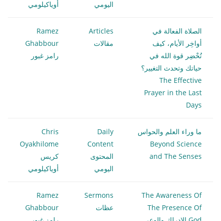
اليومي
أوياكيلومي
الصلاة الفعالة في
Articles
Ramez
أواخِر الأيام، كيف
مقالات
Ghabbour
تُحْضِر قوة الله في
رامز غبور
حياتك وتحدث التغيير؟
The Effective
Prayer in the Last
Days
ما وراء العلم والحواس
Daily
Chris
Oyakhilome
Content
Beyond Science
and The Senses
المحتوى
كريس
اليومي
أوياكيلومي
Ramez
Sermons
The Awareness Of
The Presence Of
عظات
Ghabbour
God الادراك والوعي
رامز غبور