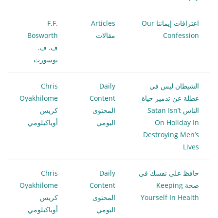
اعترافات إيماننا Our
Articles
F.F.
Confession
مقالات
Bosworth
ف. ف.
بوسورث
الشيطان ليس في
Daily
Chris
عطلة عن تدمير حياة
Content
Oyakhilome
الناس Satan Isn’t
المحتوى
كريس
On Holiday In
اليومي
أوياكيلومي
Destroying Men’s
Lives
حافظ على نفسك في
Daily
Chris
صحة Keeping
Content
Oyakhilome
Yourself In Health
المحتوى
كريس
اليومي
أوياكيلومي