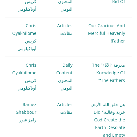
Rid Of
المحتوى
كريس
اليومي
أوياكيلومي
Chris
Articles
Our Gracious And
Merciful Heavenly
مقالات
Oyakhilome
Father!
كريس
أوياكيلومي
معرفة “الآباء” The
Daily
Chris
Oyakhilome
Content
Knowledge Of
“The Fathers”
المحتوى
كريس
اليومي
أوياكيلومي
هل خلق الله الأرض
Articles
Ramez
خربة وخالية؟ Did
مقالات
Ghabbour
God Create the
رامز غبور
Earth Desolate
and Empty