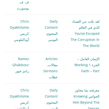
ف. ف.
بوسورث
لقد نجُت من الفساد
Daily
Chris
الذي في العالم
Content
Oyakhilome
You’ve Escaped
المحتوى
كريس
The Corruption In
اليومي
أوياكيلومي
The World
الإيمان العامل –
Articles
Ramez
الجزء 1 Working
مقالات
,
Ghabbour
Faith – Part
Sermons
رامز غبور
عظات
معرفته بما يتجاوز
Daily
Chris
الحواس Knowing
Content
Oyakhilome
Him Beyond The
المحتوى
كريس
Senses
اليومي
أوياكيلومي