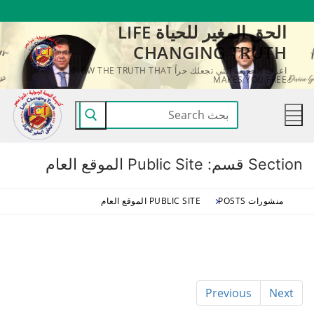
لتجاوز
الحق المغير للحياة LIFE
لى
CHANGING TRUTH
لمحتوى
اعرف الحقيقة التي تجعلك حراً KNOW THE TRUTH THAT
MAKES YOU FREE
البحث
عن:
Section قسم:
Public Site الموقع العام
منشورات POSTS
PUBLIC SITE الموقع العام
Previous
Next