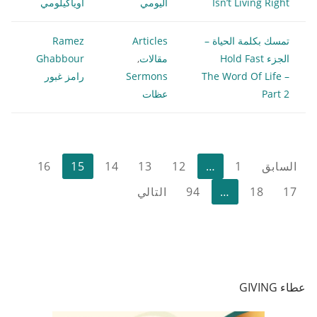
Isn’t Living Right
اليومي
أوياكيلومي
تمسك بكلمة الحياة –
Articles
Ramez
الجزء Hold Fast
مقالات
,
Ghabbour
The Word Of Life –
Sermons
رامز غبور
Part 2
عظات
تعدد
السابق
1
…
12
13
14
15
16
صفحات
17
18
…
94
التالي
المقالات
عطاء GIVING