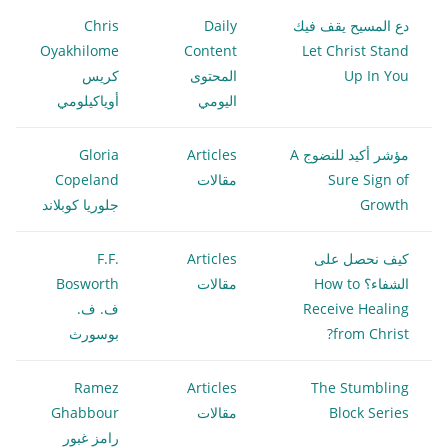
دع المسيح يقف فيك
Daily
Chris
Oyakhilome
Content
Let Christ Stand
Up In You
المحتوى
كريس
اليومي
أوياكيلومي
مؤشر أكيد للنضوج A
Articles
Gloria
Sure Sign of
مقالات
Copeland
Growth
جلوريا كوبلاند
كيف نحصل على
Articles
F.F.
الشفاء؟ How to
مقالات
Bosworth
Receive Healing
ف. ف.
from Christ?
بوسورث
Ramez
Articles
The Stumbling
Block Series
مقالات
Ghabbour
رامز غبور