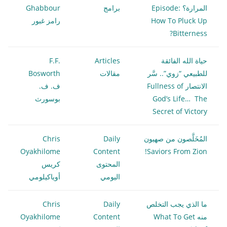
المرارة؟ Episode:
برامج
Ghabbour
How To Pluck Up
رامز غبور
Bitterness?
حياة الله الفائقة
Articles
F.F.
للطبيعي “زوي”.. سَّر
مقالات
Bosworth
الانتصار Fullness of
ف. ف.
God’s Life… The
بوسورث
Secret of Victory
المُخَلَّصون من صهيون
Daily
Chris
Oyakhilome
Content
Saviors From Zion!
المحتوى
كريس
اليومي
أوياكيلومي
ما الذي يجب التخلص
Daily
Chris
منه What To Get
Content
Oyakhilome