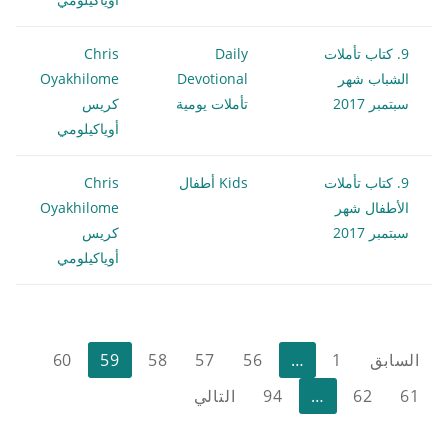
9. كتاب تأملات
Daily
Chris
الشباب شهر
Devotional
Oyakhilome
سبتمبر 2017
تأملات يومية
كريس
أوياكيلومي
9. كتاب تأملات
Kids أطفال
Chris
الأطفال شهر
Oyakhilome
سبتمبر 2017
كريس
أوياكيلومي
تعدد
السابق
1
…
56
57
58
59
60
صفحات
61
62
…
94
التالي
المقالات