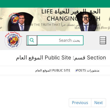
لتجاوز
الحق المغير للحياة LIFE
لى
CHANGING TRUTH
لمحتوى
اعرف الحقيقة التي تجعلك حراً KNOW THE TRUTH THAT
MAKES YOU FREE
البحث
عن:
Section قسم:
Public Site الموقع العام
منشورات POSTS
PUBLIC SITE الموقع العام
Previous
Next