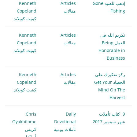
إذهب للصيد Gone
Articles
Kenneth
Fishing
مقالات
Copeland
كينيث كوبلاند
تكريم الله فى
Articles
Kenneth
العمل Being
مقالات
Copeland
Honorable in
كينيث كوبلاند
Business
ركز تفكيرك على
Articles
Kenneth
الحصاد Get Your
مقالات
Copeland
Mind On The
كينيث كوبلاند
Harvest
9. كتاب تأملات
Daily
Chris
شهر سبتمبر 2017
Devotional
Oyakhilome
تأملات يومية
كريس
أوياكيلومي