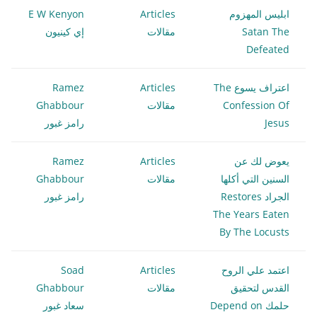
ابليس المهزوم
Articles
E W Kenyon
Satan The
مقالات
إي كينيون
Defeated
اعتراف يسوع The
Articles
Ramez
Confession Of
مقالات
Ghabbour
Jesus
رامز غبور
يعوض لك عن
Articles
Ramez
السنين التي أكلها
مقالات
Ghabbour
الجراد Restores
رامز غبور
The Years Eaten
By The Locusts
اعتمد علي الروح
Articles
Soad
القدس لتحقيق
مقالات
Ghabbour
حلمك Depend on
سعاد غبور