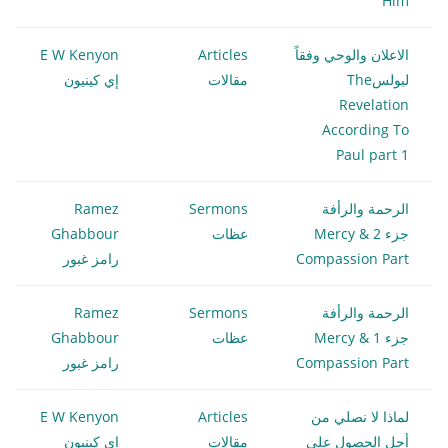
Him
الاعلان والوحي وفقاً
Articles
E W Kenyon
لبولسThe
مقالات
إي كينيون
Revelation
According To
Paul part 1
الرحمة والرأفة
Sermons
Ramez
جزء 2 Mercy &
عظات
Ghabbour
Compassion Part
رامز غبور
الرحمة والرأفة
Sermons
Ramez
جزء 1 Mercy &
عظات
Ghabbour
Compassion Part
رامز غبور
لماذا لا نصلي من
Articles
E W Kenyon
أجل الحصول علي
مقالات
إي كينيون