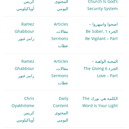
Church Is God’s
المحتوى
كريس
Security System
اليومي
أوياكيلومي
اصحوا واسهروا –
Articles
Ramez
الجزء 1 Be Sober,
مقالات
,
Ghabbour
Be Vigilant – Part
Sermons
رامز غبور
عظات
المحبة الواهبة –
Articles
Ramez
الجزء 6 The Giving
مقالات
,
Ghabbour
Love – Part
Sermons
رامز غبور
عظات
الكلمة هي نورك The
Daily
Chris
Oyakhilome
Content
Word Is Your Light
المحتوى
كريس
اليومي
أوياكيلومي