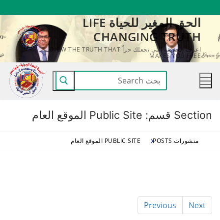
لتجاوز
الحق المغير للحياة LIFE
لى
CHANGING TRUTH
لمحتوى
اعرف الحقيقة التي تجعلك حراً KNOW THE TRUTH THAT
MAKES YOU FREE
البحث
عن:
Section قسم:
Public Site الموقع العام
منشورات POSTS
PUBLIC SITE الموقع العام
Previous
Next