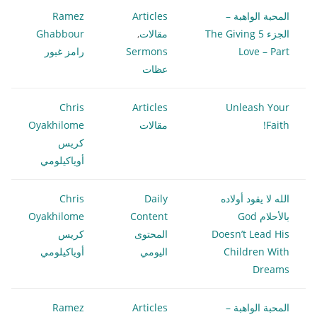
المحبة الواهبة –
Articles
Ramez
الجزء 5 The Giving
مقالات
,
Ghabbour
Love – Part
Sermons
رامز غبور
عظات
Chris
Articles
Unleash Your
Faith!
مقالات
Oyakhilome
كريس
أوياكيلومي
الله لا يقود أولاده
Daily
Chris
بالأحلام God
Content
Oyakhilome
Doesn’t Lead His
المحتوى
كريس
Children With
اليومي
أوياكيلومي
Dreams
المحبة الواهبة –
Articles
Ramez