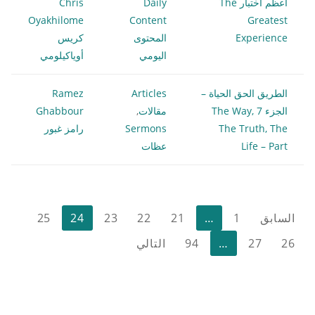
أعظم اختبار The
Daily
Chris
Oyakhilome
Content
Greatest
Experience
المحتوى
كريس
اليومي
أوياكيلومي
الطريق الحق الحياة –
Articles
Ramez
الجزء 7 The Way,
مقالات
,
Ghabbour
The Truth, The
Sermons
رامز غبور
Life – Part
عظات
تعدد
السابق
1
…
21
22
23
24
25
صفحات
26
27
…
94
التالي
المقالات